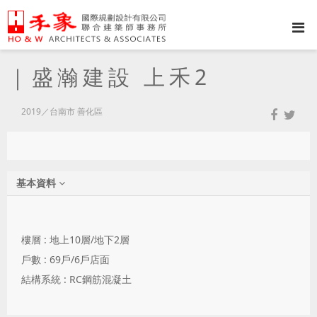
｜盛瀚建設 上禾2
2019／台南市 善化區
基本資料
樓層 : 地上10層/地下2層
戶數 : 69戶/6戶店面
結構系統 : RC鋼筋混凝土