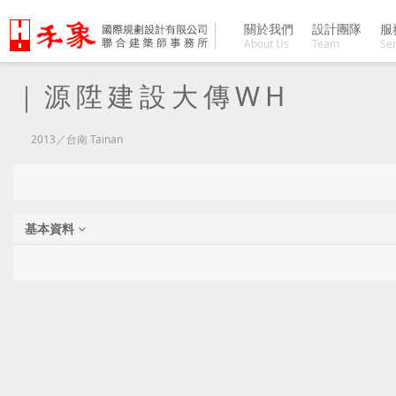
關於我們
設計團隊
服
About Us
Team
Ser
｜源陞建設大傳WH
2013／台南 Tainan
基本資料