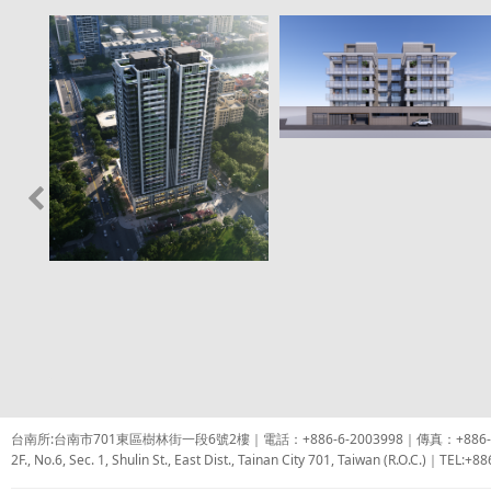
台南所:台南市701東區樹林街一段6號2樓｜電話：+886-6-2003998｜傳真：+886-6-
2F., No.6, Sec. 1, Shulin St., East Dist., Tainan City 701, Taiwan (R.O.C.)｜TE