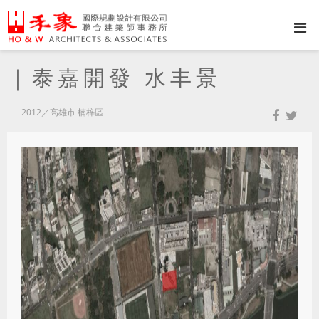
｜泰嘉開發 水丰景
2012／高雄市 楠梓區